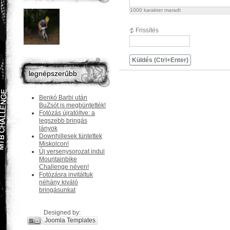
1000
karakter maradt
Frissítés
Küldés (Ctrl+Enter)
legnépszerűbb
Benkó Barbi után
BuZsót is megbüntették!
Fotózás újratöltve: a
legszebb bringás
lányok
Downhillesek tüntettek
Miskolcon!
Új versenysorozat indul
Mountainbike
Challenge néven!
Fotózásra invitáltuk
néhány kiváló
bringásunkat
Designed by:
Joomla Templates