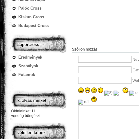
Palóc Cross
Kiskun Cross
Budapest Cross
supercross
Szóljon hozzá!
Eredmények
Név
Szabályok
E-m
Futamok
Web
ki olvas minket
Oldalainkat 11
vendég böngészi
véletlen képek