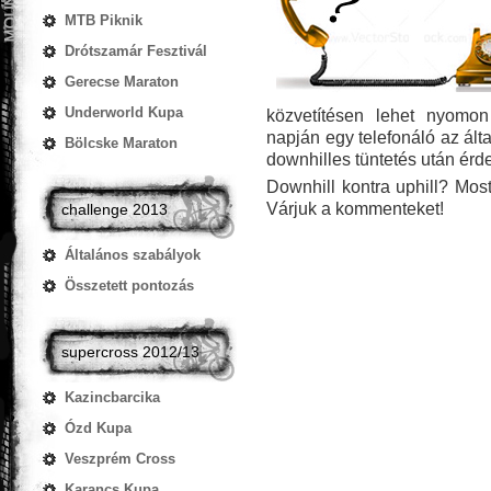
MTB Piknik
Drótszamár Fesztivál
Gerecse Maraton
Underworld Kupa
közvetítésen lehet nyomo
napján egy telefonáló az által
Bölcske Maraton
downhilles tüntetés után ér
Downhill kontra uphill? Most
Várjuk a kommenteket!
challenge 2013
Általános szabályok
Összetett pontozás
supercross 2012/13
Kazincbarcika
Ózd Kupa
Veszprém Cross
Karancs Kupa