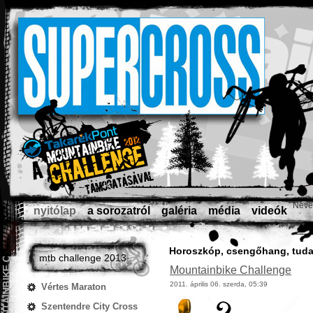
Neve
nyitólap
a sorozatról
galéria
média
videók
Horoszkóp, csengőhang, tuda
mtb challenge 2013
Mountainbike Challenge
2011. április 06. szerda, 05:39
Vértes Maraton
Szentendre City Cross