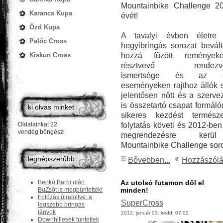
Mountainbike Challenge 2
Karancs Kupa
évét!
Ózd Kupa
A tavalyi évben életre h
Palóc Cross
hegyibringás sorozat bevált
hozzá fűzött remények
Kiskun Cross
résztvevő rendezvé
ismertsége és az e
eseményeken rajthoz állók
jelentősen nőtt és a szerve
is összetartó csapat formálód
ki olvas minket
sikeres kezdést természe
folytatás követi és 2012-ben
Oldalainkat 22
vendég böngészi
megrendezésre ker
Mountainbike Challenge soro
legnépszerűbb
Bővebben...
Hozzászól
Benkó Barbi után
Az utolsó futamon dől el
BuZsót is megbüntették!
minden!
Fotózás újratöltve: a
SuperCross
legszebb bringás
lányok
2012. január 03. kedd, 07:02
Downhillesek tüntettek