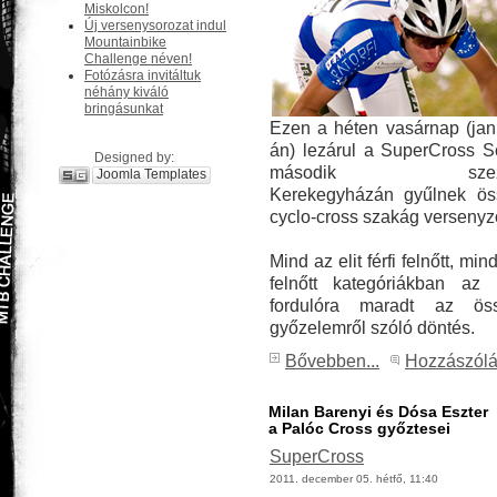
Miskolcon!
Új versenysorozat indul
Mountainbike
Challenge néven!
Fotózásra invitáltuk
néhány kiváló
bringásunkat
Ezen a héten vasárnap (jan
án) lezárul a SuperCross S
Designed by:
második szezon
Joomla Templates
Kerekegyházán gyűlnek ös
cyclo-cross szakág versenyz
Mind az elit férfi felnőtt, min
felnőtt kategóriákban az 
fordulóra maradt az össz
győzelemről szóló döntés.
Bővebben...
Hozzászól
Milan Barenyi és Dósa Eszter
a Palóc Cross győztesei
SuperCross
2011. december 05. hétfő, 11:40