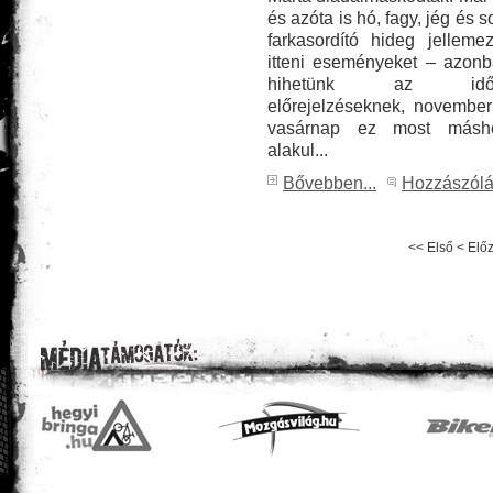
és azóta is hó, fagy, jég és 
farkasordító hideg jelleme
itteni eseményeket – azon
hihetünk az időjá
előrejelzéseknek, november
vasárnap ez most másh
alakul...
Bővebben...
Hozzászól
<<
Első
<
Elő