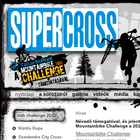
nyitólap
a sorozatról
galéria
videók
média
ka
Hírek
mtb challenge 2012
Névadó támogatóval, és jelen
Mountainbike Challenge a 20
Kürtős Kupa
Mountainbike Challenge
Szentendre City Cross