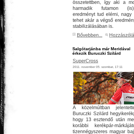
összetettben, így aki a mo
harmadik futamon (i
eredményt tud elérni, nagy 
tehet akár a végső eredmé
stabilizálásában is.
Bővebben...
Hozzászól
Salgótarjánba már Meridával
érkezik Buruczki Szilárd
SuperCross
2011. november 05. szombat, 17:11
A közelmúltban jelentet
Buruczki Szilárd hegyikerék
hogy 13 esztendő után me
korábbi kerékpár-márkájá
tizennégyszeres magyar ba