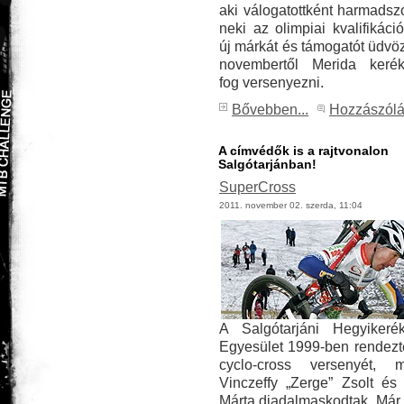
aki válogatottként harmadsz
neki az olimpiai kvalifikáci
új márkát és támogatót üdvöz
novembertől Merida kerék
fog versenyezni.
Bővebben...
Hozzászól
A címvédők is a rajtvonalon
Salgótarjánban!
SuperCross
2011. november 02. szerda, 11:04
A Salgótarjáni Hegyikeré
Egyesület 1999-ben rendezt
cyclo-cross versenyét, m
Vinczeffy „Zerge” Zsolt és
Márta diadalmaskodtak. Már 