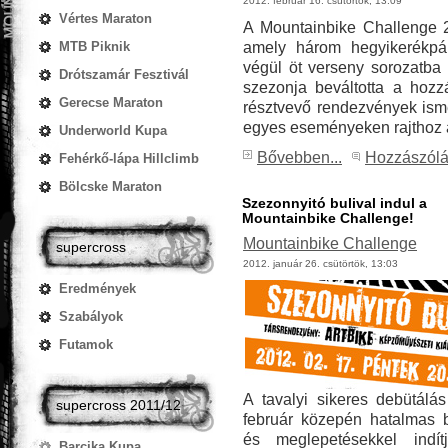
2012. február 16. csütörtök, 13:09
Vértes Maraton
A Mountainbike Challenge 20
amely három hegyikerékpár
MTB Piknik
végül öt verseny sorozatba 
Drótszamár Fesztivál
szezonja beváltotta a hozzá
Gerecse Maraton
résztvevő rendezvények ism
egyes eseményeken rajthoz á
Underworld Kupa
Bővebben...
Hozzászól
Fehérkő-lápa Hillclimb
Bölcske Maraton
Szezonnyitó bulival indul a
Mountainbike Challenge!
Mountainbike Challenge
supercross
2012. január 26. csütörtök, 13:03
Eredmények
Szabályok
Futamok
A tavalyi sikeres debütálás
supercross 2011/12
február közepén hatalmas b
és meglepetésekkel indít
Barcika Kupa