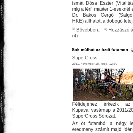
ismét Dósa Eszter (Vitalitá
míg a férfi master 1-eseknél 
Dr. Bakos Gergő (Salgóta
HKE) állhatott a dobogó tetej
Bővebben...
Hozzászól
(4)
Sok múlhat az ózdi futamon
SuperCross
2011. november 15. kedd, 12:39
Félidejéhez érkezik a
Kupával vasárnap a 2011/2
SuperCross Sorozat.
Az öt futamból a négy le
eredmény számít majd idén