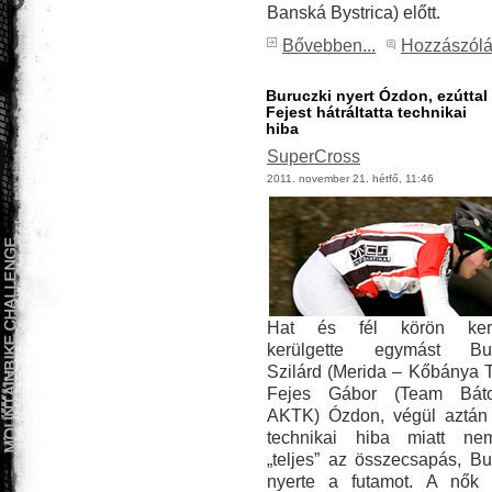
Banská Bystrica) előtt.
Bővebben...
Hozzászól
Buruczki nyert Ózdon, ezúttal
Fejest hátráltatta technikai
hiba
SuperCross
2011. november 21. hétfő, 11:46
Hat és fél körön kere
kerülgette egymást Bur
Szilárd (Merida – Kőbánya 
Fejes Gábor (Team Báto
AKTK) Ózdon, végül aztán
technikai hiba miatt nem
„teljes” az összecsapás, Bu
nyerte a futamot. A nők 