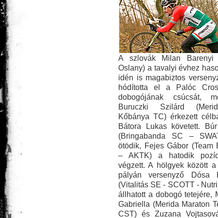
A szlovák Milan Barenyi
Oslany) a tavalyi évhez has
idén is magabiztos verseny
hódította el a Palóc Cros
dobogójának csúcsát, mö
Buruczki Szilárd (Mer
Kőbánya TC) érkezett célba
Bátora Lukas követett. Búr
(Bringabanda SC – SWA
ötödik, Fejes Gábor (Team B
– AKTK) a hatodik pozíc
végzett. A hölgyek között a
pályán versenyző Dósa E
(Vitalitás SE - SCOTT - Nutri
állhatott a dobogó tetejére,
Gabriella (Merida Maraton 
CST) és Zuzana Vojtasov