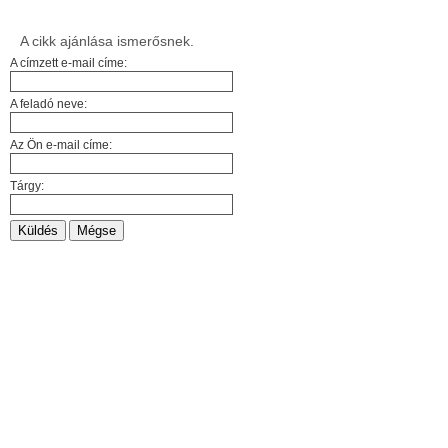
A cikk ajánlása ismerősnek.
A címzett e-mail címe:
A feladó neve:
Az Ön e-mail címe:
Tárgy:
Küldés
Mégse