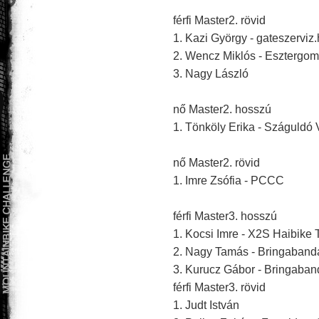
férfi Master2. rövid
1. Kazi György - gateszerviz
2. Wencz Miklós - Esztergo
3. Nagy László
nő Master2. hosszú
1. Tönköly Erika - Száguldó
nő Master2. rövid
1. Imre Zsófia - PCCC
férfi Master3. hosszú
1. Kocsi Imre - X2S Haibike
2. Nagy Tamás - Bringaban
3. Kurucz Gábor - Bringaba
férfi Master3. rövid
1. Judt István