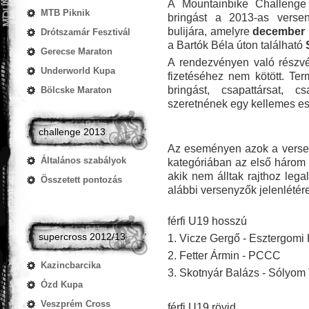
A Mountainbike Challenge 
MTB Piknik
bringást a 2013-as versen
bulijára, amelyre
december 
Drótszamár Fesztivál
a Bartók Béla úton található
Gerecse Maraton
A rendezvényen való részvét
Underworld Kupa
fizetéséhez nem kötött. Te
bringást, csapattársat, c
Bölcske Maraton
szeretnének egy kellemes est
challenge 2013
Az eseményen azok a verseny
Általános szabályok
kategóriában az első három 
akik nem álltak rajthoz leg
Összetett pontozás
alábbi versenyzők jelenlétér
férfi U19 hosszú
supercross 2012/13
1. Vicze Gergő - Esztergomi
2. Fetter Ármin - PCCC
Kazincbarcika
3. Skotnyár Balázs - Sólyo
Ózd Kupa
Veszprém Cross
férfi U19 rövid