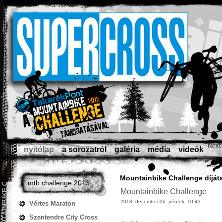
Neve
nyitólap
a sorozatról
galéria
média
videók
Mountainbike Challenge díjáta
mtb challenge 2013
Mountainbike Challenge
2013. december 06. péntek, 10:43
Vértes Maraton
Szentendre City Cross