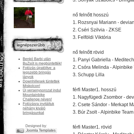
nő felnőtt hosszú
1. Rozsnyai Mariann - devi
2. Cséri Szilvia
- ZKSE
3. Felföldi Viktória
legnépszerűbb
nő felnőtt rövid
Benkó Barbi után
1. Panyi Gabriella - Meditec
BuZsót is megbüntették!
2. Csóra Melinda - Alpinbike
Fotózás újratöltve: a
legszebb bringás
3. Schupp Lilla
lányok
Downhillesek tüntettek
Miskolcon!
férfi Master1. hosszú
Új versenysorozat indul
Mountainbike
1. Nagyfügedi Zsombor - de
Challenge néven!
Fotózásra invitáltuk
2. Csete Sándor - Merkapt 
néhány kiváló
3. Búr Zsolt - Alpinbike Team
bringásunkat
Designed by:
férfi Master1. rövid
Joomla Templates