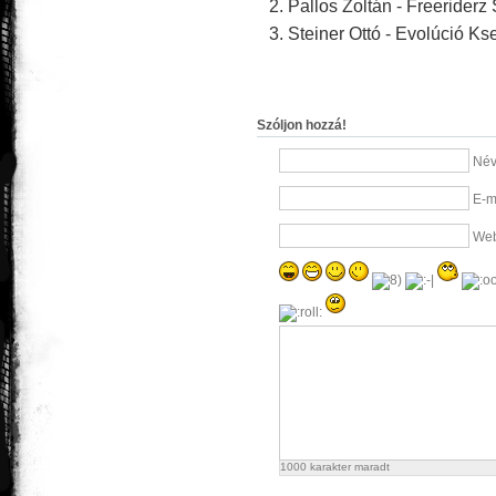
2. Pallos Zoltán - Freeriderz
3. Steiner Ottó - Evolúció Ks
Szóljon hozzá!
Név
E-m
Web
1000
karakter maradt