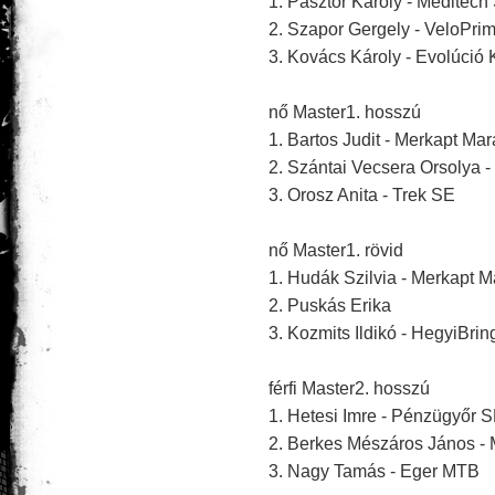
1. Pásztor Károly - Meditech
2. Szapor Gergely - VeloPri
3. Kovács Károly - Evolúció 
nő Master1. hosszú
1. Bartos Judit - Merkapt M
2. Szántai Vecsera Orsolya 
3. Orosz Anita - Trek SE
nő Master1. rövid
1. Hudák Szilvia - Merkapt 
2. Puskás Erika
3. Kozmits Ildikó - HegyiBri
férfi Master2. hosszú
1. Hetesi Imre - Pénzügyőr 
2. Berkes Mészáros János -
3. Nagy Tamás - Eger MTB