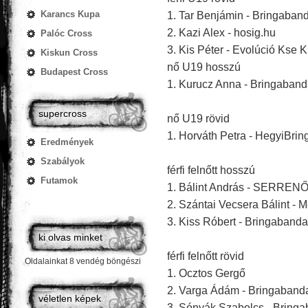
Karancs Kupa
1. Tar Benjámin - Bringaba
2. Kazi Alex - hosig.hu
Palóc Cross
3. Kis Péter - Evolúció Kse K
Kiskun Cross
nő U19 hosszú
Budapest Cross
1. Kurucz Anna - Bringaban
supercross
nő U19 rövid
1. Horváth Petra - HegyiBri
Eredmények
Szabályok
férfi felnőtt hosszú
Futamok
1. Bálint András - SERREN
2. Szántai Vecsera Bálint -
3. Kiss Róbert - Bringaband
ki olvas minket
férfi felnőtt rövid
Oldalainkat 8 vendég böngészi
1. Ocztos Gergő
2. Varga Ádám - Bringaban
véletlen képek
3. Sónyák Szabolcs - Bring