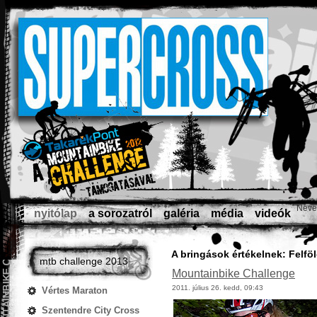
Neve
nyitólap
a sorozatról
galéria
média
videók
A bringások értékelnek: Felföl
mtb challenge 2013
Mountainbike Challenge
2011. július 26. kedd, 09:43
Vértes Maraton
Szentendre City Cross