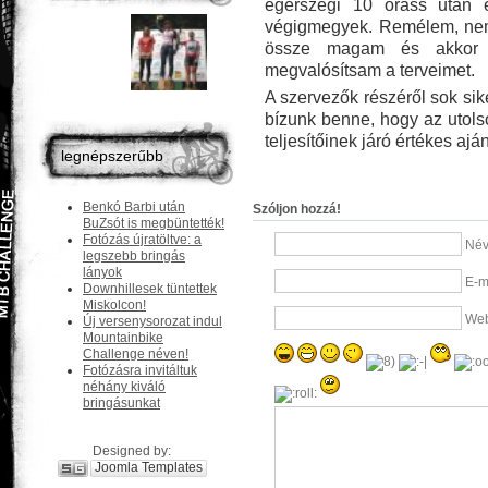
egerszegi 10 óráss után 
végigmegyek. Remélem, nem
össze magam és akkor 
megvalósítsam a terveimet.
A szervezők részéről sok sik
bízunk benne, hogy az utols
teljesítőinek járó értékes a
legnépszerűbb
Benkó Barbi után
Szóljon hozzá!
BuZsót is megbüntették!
Fotózás újratöltve: a
Név
legszebb bringás
lányok
E-m
Downhillesek tüntettek
Miskolcon!
Web
Új versenysorozat indul
Mountainbike
Challenge néven!
Fotózásra invitáltuk
néhány kiváló
bringásunkat
Designed by:
Joomla Templates