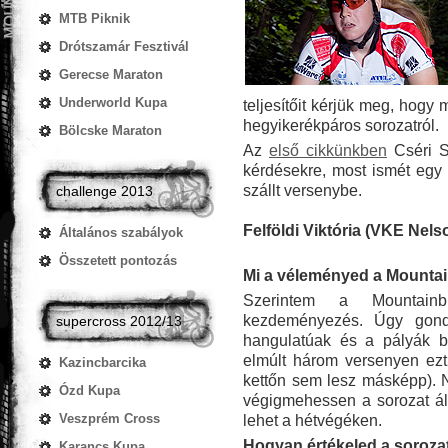
MTB Piknik
Drótszamár Fesztivál
Gerecse Maraton
Underworld Kupa
teljesítőit kérjük meg, hogy
hegyikerékpáros sorozatról.
Bölcske Maraton
Az
első cikkünkben
Cséri Sz
kérdésekre, most ismét egy 
szállt versenybe.
challenge 2013
Felföldi Viktória (VKE Nel
Általános szabályok
Összetett pontozás
Mi a véleményed a Mounta
Szerintem a Mountain
kezdeményezés. Úgy gond
supercross 2012/13
hangulatúak és a pályák bá
elmúlt három versenyen ez
Kazincbarcika
kettőn sem lesz másképp). N
Ózd Kupa
végigmehessen a sorozat áll
Veszprém Cross
lehet a hétvégéken.
Hogyan értékeled a soroza
Karancs Kupa