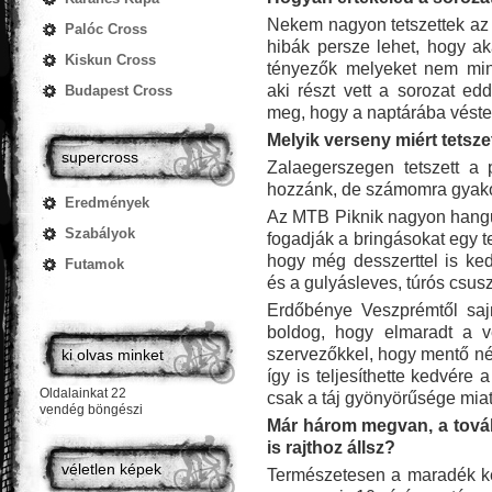
Nekem nagyon tetszettek az 
Palóc Cross
hibák persze lehet, hogy a
Kiskun Cross
tényezők melyeket nem min
aki részt vett a sorozat ed
Budapest Cross
meg, hogy a naptárába véste
Melyik verseny miért tetsze
supercross
Zalaegerszegen tetszett a 
hozzánk, de számomra gyakorl
Eredmények
Az MTB Piknik nagyon hangula
Szabályok
fogadják a bringásokat egy t
hogy még desszerttel is ke
Futamok
és a gulyásleves, túrós csusz
Erdőbénye Veszprémtől saj
boldog, hogy elmaradt a v
szervezőkkel, hogy mentő nélk
ki olvas minket
így is teljesíthette kedvére 
Oldalainkat 22
csak a táj gyönyörűsége miatt
vendég böngészi
Már három megvan, a továb
is rajthoz állsz?
véletlen képek
Természetesen a maradék két