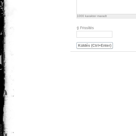
1000
karakter maradt
Frissítés
Küldés (Ctrl+Enter)