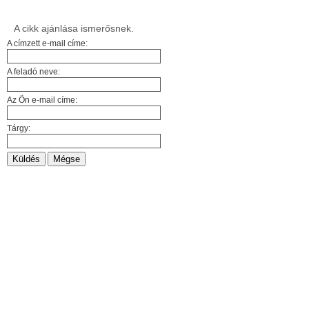
A cikk ajánlása ismerősnek.
A címzett e-mail címe:
A feladó neve:
Az Ön e-mail címe:
Tárgy:
Küldés
Mégse